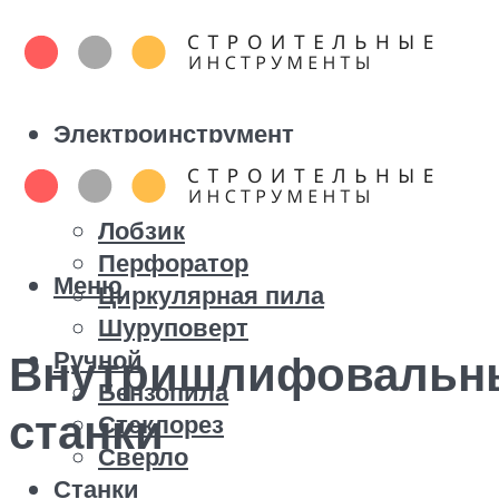
Электроинструмент
Болгарка
Дрель
Лобзик
Перфоратор
Меню
Циркулярная пила
Шуруповерт
Ручной
Внутришлифовальн
Бензопила
станки
Стеклорез
Сверло
Станки