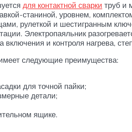
зуется
для контактной сварки
труб и 
авкой-станиной, уровнем, комплект
цами, рулеткой и шестигранным клю
тации. Электропаяльник разогреваетс
 включения и контроля нагрева, степ
 имеет следующие преимущества:
адки для точной пайки;
змерные детали;
ительном ящике.