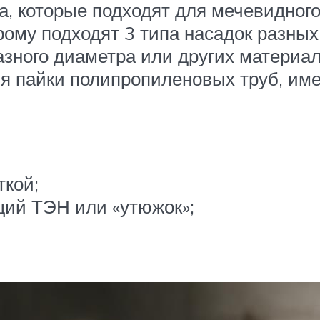
а, которые подходят для мечевидног
орому подходят 3 типа насадок разны
азного диаметра или других материал
я пайки полипропиленовых труб, и
ткой;
ий ТЭН или «утюжок»;