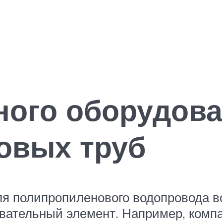
ного оборудова
овых труб
я полипропиленового водопровода в
евательный элемент. Например, комп