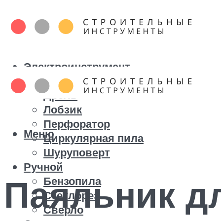
Электроинструмент
Болгарка
Дрель
Лобзик
Перфоратор
Меню
Циркулярная пила
Шуруповерт
Ручной
Паяльник д
Бензопила
Стеклорез
Сверло