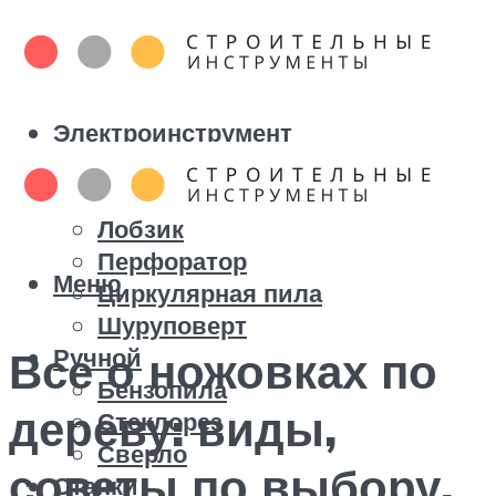
Электроинструмент
Болгарка
Дрель
Лобзик
Перфоратор
Меню
Циркулярная пила
Шуруповерт
Ручной
Все о ножовках по
Бензопила
дереву: виды,
Стеклорез
Сверло
советы по выбору,
Станки